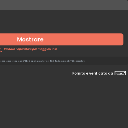
Mostrare
Visitare l’operatore per maggiori info
atis con la registrazione SPID. Si applicano uteriori T&C. T&Cs completi
T&Cs completi
Fornito e verificato da