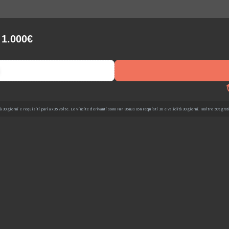
 1.000€
tà 30 giorni e requisiti pari a x35 volte. Le vincite derivanti sono Fun Bonus con requisti 30 e validità 30 giorni. Inoltre 50€ gr