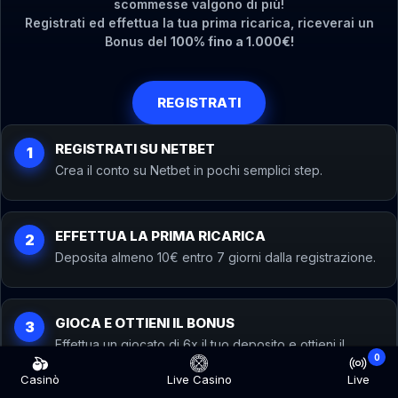
scommesse valgono di più!
Registrati ed effettua la tua prima ricarica, riceverai un
Bonus del
100% fino a 1.000€!
REGISTRATI
REGISTRATI SU NETBET
1
Crea il conto su Netbet in pochi semplici step.
EFFETTUA LA PRIMA RICARICA
2
Deposita almeno 10€ entro 7 giorni dalla registrazione.
GIOCA E OTTIENI IL BONUS
3
Effettua un giocato di 6x il tuo deposito e ottieni il
0
Bonus
Casinò
Live Casino
Live